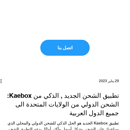
الخدمات اللوجستية لدينا. نمنحك الوصول إلى كل ما تحتاج إلى
معرفته لتبسيط عملية الشحن وإنشاء تجربة توصيل مثالية .
تريد أن تكون أكثر معرفة؟ انضم إلى قائمتنا البريدية للوصول
إلى المحتوى الحصري والحصول على التحديثات قبل أي شخص
آخر.
اتصل بنا
29 يناير 2023
تطبيق الشحن الجديد , الذكي من Kaebox:
الشحن الدولي من الولايات المتحدة الى
جميع الدول العربية
تطبيق Kaebox الجديد هو الحل الذكي للشحن الدولي والمحلي الذي
يساعدك على الشحن بشكل أسهل وأكثر أمانًا. يدعم التطبيق الشحن