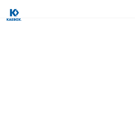
Kaebox
آخر
التحديثات
ابق على اطلاع مع Kaebox! فكر في مدونتنا كدليل لآلة