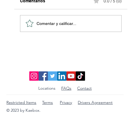
0.0 / 5 (0)
Comentarios
más fácil y económica de enviar tus paquetes
desde los Estados Unidos a cualquier país de...
Comentar y calificar...
Locations
FAQs
Contact
Restricted Items
Terms
Privacy
Drivers Agreement
© 2023 by Kaebox.